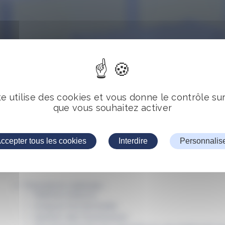
Etude et réalisation de la 
te utilise des cookies et vous donne le contrôle su
que vous souhaitez activer
et traitement du signal s
contrôle de la position de
ccepter tous les cookies
Interdire
Personnalis
culasse brute de fonderie.
Prestations réalisées :
Maîtrise d’œuvre
Analyse fonctionnelle
Gestion des fournisseurs