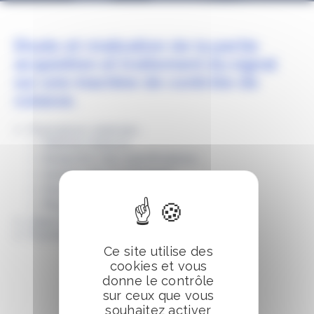
65
84
Etude et réalisation de la partie
acquisition et traitement du signal
sur une machine de contrôle de
culasse.
Prestations réalisées :
Maîtrise d’œuvre
Rédaction des spécifications
Gestion des fournisseurs
Développement logiciel
Mise au point et validation
Client final : Montupet
Fournisseurs : Optimet
Ce site utilise des
cookies et vous
donne le contrôle
sur ceux que vous
souhaitez activer