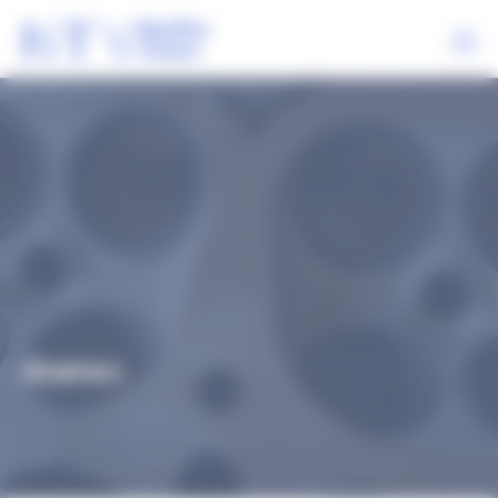
Panneau de gestion des cookies
NEOTEC VISION
NOS EXPERTISES
SECTEURS
RÉFÉRENCES
ACTUALITÉS
Atamec
CONTACT
02
99
85