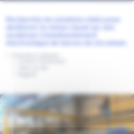
65
84
Recherche de solutions vidéo pour
améliorer le retour visuel sur une
soudeuse à bombardement
électronique de barres de zirconium.
Prestations réalisées :
Contact fournisseurs
Tests sur site
Rapport