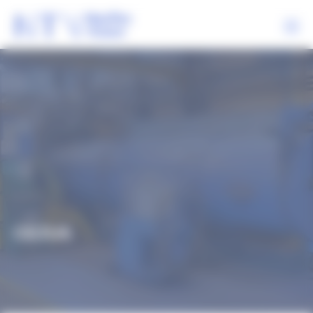
Panneau de gestion des cookies
NEOTEC VISION
NOS EXPERTISES
SECTEURS
RÉFÉRENCES
ACTUALITÉS
CEZUS
CONTACT
02
99
85