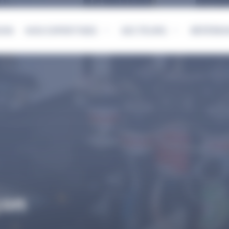
ION
NOS EXPERTISES
SECTEURS
RÉFÉRE
çon