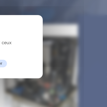
r ceux
er