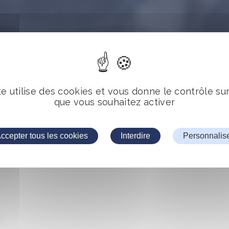
te utilise des cookies et vous donne le contrôle su
ion d’une machine de
que vous souhaitez activer
rs en salle blanche.
ccepter tous les cookies
Interdire
Personnalis