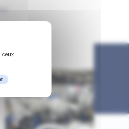
eurs
el utilisateur
Méca)
r ceux
er