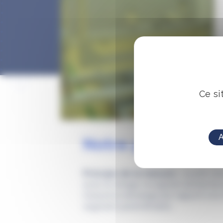
Ce si
A
Notre proposition
Principe de la mesure :
à partir d’
avec le vitrage, le logiciel recherche
mesure le décalage par rapport à la m
segment paramétrable.