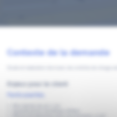
Contexte de la demande
Etude et réalisation d’un banc de contrôle de vitrage a
Enjeux pour le client
Particularités
Mire damier de 4m x 3m
Appareil photo numérique 36Mpix
Mesure de distorsion avec une précision < 0.25°