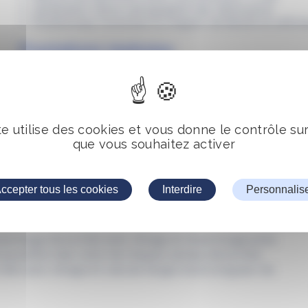
Génération d’une cartographie des distorsions
Positionneur motorisé à 5 degrés de liberté et affich
Prestations réalisées
Etude et développement d’algorithmiques et du logici
Fourniture du positionneur (étude et réalisation Ar-
Année : 2016
te utilise des cookies et vous donne le contrôle su
que vous souhaitez activer
ccepter tous les cookies
Interdire
Personnalis
une image de la mire sans vitrage et d’une image prise
 la position des coins de chaque carreau de la mire,
ire sans vitrage et calcule l’angle d’une longueur de